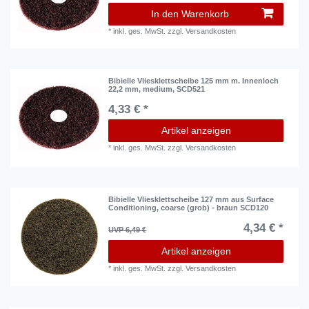
In den Warenkorb
*
inkl. ges. MwSt.
zzgl.
Versandkosten
Bibielle Vliesklettscheibe 125 mm m. Innenloch
22,2 mm, medium, SCD521
4,33 € *
Artikel anzeigen
*
inkl. ges. MwSt.
zzgl.
Versandkosten
Bibielle Vliesklettscheibe 127 mm aus Surface
Conditioning, coarse (grob) - braun SCD120
4,34 € *
UVP 6,49 €
Artikel anzeigen
*
inkl. ges. MwSt.
zzgl.
Versandkosten