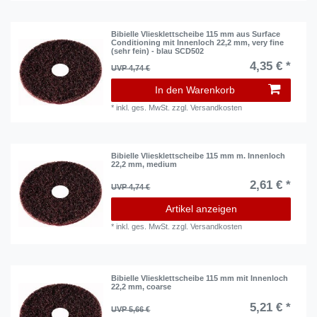
Bibielle Vliesklettscheibe 115 mm aus Surface
Conditioning mit Innenloch 22,2 mm, very fine
(sehr fein) - blau SCD502
4,35 € *
UVP 4,74 €
In den Warenkorb
*
inkl. ges. MwSt.
zzgl.
Versandkosten
Bibielle Vliesklettscheibe 115 mm m. Innenloch
22,2 mm, medium
2,61 € *
UVP 4,74 €
Artikel anzeigen
*
inkl. ges. MwSt.
zzgl.
Versandkosten
Bibielle Vliesklettscheibe 115 mm mit Innenloch
22,2 mm, coarse
5,21 € *
UVP 5,66 €