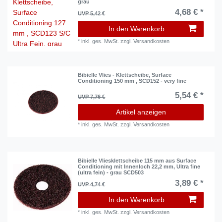
grau
4,68 € *
UVP 5,42 €
In den Warenkorb
*
inkl. ges. MwSt.
zzgl.
Versandkosten
Bibielle Vlies - Klettscheibe, Surface
Conditioning 150 mm , SCD152 - very fine
5,54 € *
UVP 7,76 €
Artikel anzeigen
*
inkl. ges. MwSt.
zzgl.
Versandkosten
Bibielle Vliesklettscheibe 115 mm aus Surface
Conditioning mit Innenloch 22,2 mm, Ultra fine
(ultra fein) - grau SCD503
3,89 € *
UVP 4,74 €
In den Warenkorb
*
inkl. ges. MwSt.
zzgl.
Versandkosten