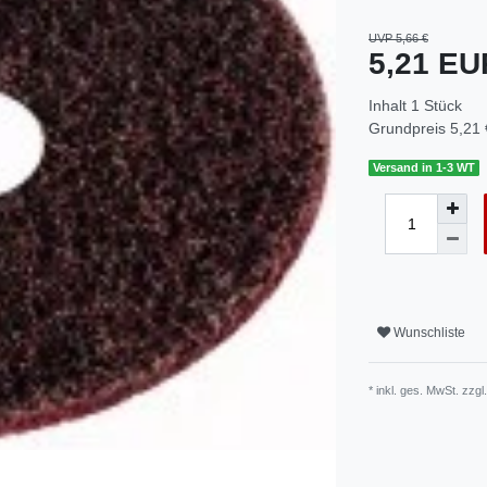
UVP 5,66 €
5,21 E
Inhalt
1
Stück
Grundpreis
5,21 
Versand in 1-3 WT
Wunschliste
* inkl. ges. MwSt. zzgl