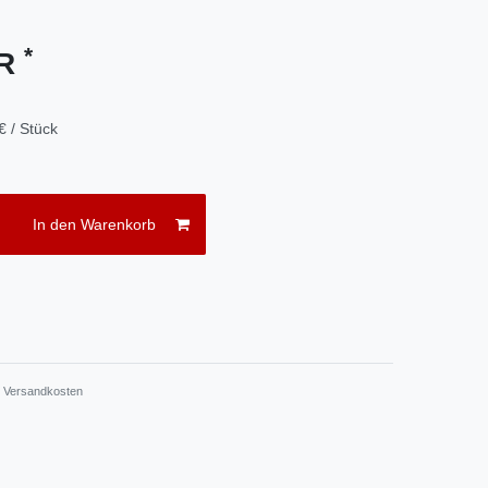
*
UR
€ / Stück
In den Warenkorb
.
Versandkosten