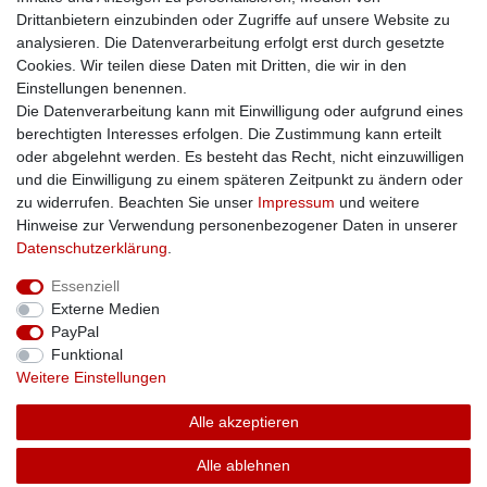
Impressum
Drittanbietern einzubinden oder Zugriffe auf unsere Website zu
Zusatzinfos
analysieren. Die Datenverarbeitung erfolgt erst durch gesetzte
Cookies. Wir teilen diese Daten mit Dritten, die wir in den
AGB
Einstellungen benennen.
Altölentsorgung
Die Datenverarbeitung kann mit Einwilligung oder aufgrund eines
Batterieentsorgung
berechtigten Interesses erfolgen. Die Zustimmung kann erteilt
Datenschutz
oder abgelehnt werden. Es besteht das Recht, nicht einzuwilligen
Lieferbedingungen
und die Einwilligung zu einem späteren Zeitpunkt zu ändern oder
Widerrufsbelehrung
zu widerrufen. Beachten Sie unser
Impressum
und weitere
Widerrufsformular
Hinweise zur Verwendung personenbezogener Daten in unserer
Zahlungsarten
Daten­schutz­erklärung
.
Bankdaten
Essenziell
SSL: Sicher einkaufen!
Externe Medien
PayPal
Funktional
Weitere Einstellungen
Unsere Kaufabwicklung ist durch SSL gesichert.
Alle akzeptieren
Alle ablehnen
© Copyright 2026 | Alle Rechte vorbehalten.