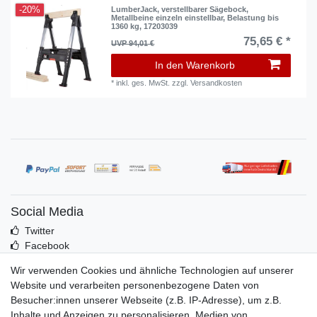
-20%
LumberJack, verstellbarer Sägebock,
Metallbeine einzeln einstellbar, Belastung bis
1360 kg, 17203039
75,65 € *
UVP 94,01 €
In den Warenkorb
*
inkl. ges. MwSt.
zzgl.
Versandkosten
Social Media
Twitter
Facebook
Idealo
Wir verwenden Cookies und ähnliche Technologien auf unserer
Mehr über uns
Website und verarbeiten personenbezogene Daten von
Besucher:innen unserer Webseite (z.B. IP-Adresse), um z.B.
Kontakt
Inhalte und Anzeigen zu personalisieren, Medien von