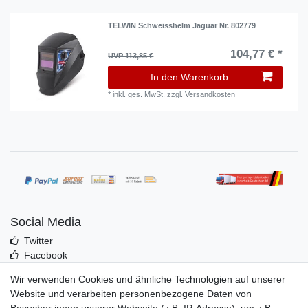
TELWIN Schweisshelm Jaguar Nr. 802779
104,77 € *
UVP 113,85 €
In den Warenkorb
*
inkl. ges. MwSt.
zzgl.
Versandkosten
Social Media
Twitter
Facebook
Idealo
Wir verwenden Cookies und ähnliche Technologien auf unserer
Mehr über uns
Website und verarbeiten personenbezogene Daten von