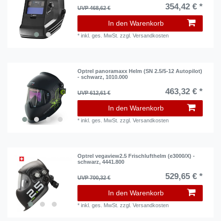
354,42 € *
UVP 468,62 €
In den Warenkorb
*
inkl. ges. MwSt.
zzgl.
Versandkosten
Optrel panoramaxx Helm (SN 2.5/5-12 Autopilot)
- schwarz, 1010.000
463,32 € *
UVP 612,61 €
In den Warenkorb
*
inkl. ges. MwSt.
zzgl.
Versandkosten
Optrel vegaview2.5 Frischlufthelm (e3000/X) -
schwarz, 4441.800
529,65 € *
UVP 700,32 €
In den Warenkorb
*
inkl. ges. MwSt.
zzgl.
Versandkosten