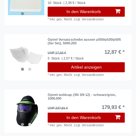
10
Stück
| 2,38 € / Stück
In den Warenkorb
*
inkl. ges. MwSt.
zzgl.
Versandkosten
Optrel Vorsatzscheibe aussen p550/p530/p505
(5er Set), 5000.250
12,87 € *
UVP 17,02 €
5
Stück
| 2,57 € / Stück
Artikel anzeigen
*
inkl. ges. MwSt.
zzgl.
Versandkosten
Optrel weldcap (SN 3/9-12) - schwarz/grün,
1008.000
179,93 € *
UVP 237,91 €
In den Warenkorb
*
inkl. ges. MwSt.
zzgl.
Versandkosten