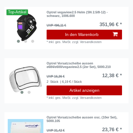
Top-Artikel
Optrel vegaview2.5 Helm (SN 2.5/8-12) -
schwarz, 1006.600
351,96 € *
UVP 496,11 €
In den Warenkorb
*
inkl. ges. MwSt.
zzgl.
Versandkosten
Optrel Vorsatzscheibe aussen
e684/e600/vegaview2.5 (2er Set), 5000.210
12,38 € *
UVP 16,36 €
2
Stück
| 6,19 € / Stück
Artikel anzeigen
*
inkl. ges. MwSt.
zzgl.
Versandkosten
Optrel Vorsatzscheibe aussen osc. (10er Set),
5000.105
23,76 € *
UVP 31,42 €