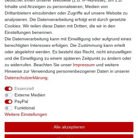
Besucher:innen unserer Webseite (z.B. IP-Adresse), um z.B.
Kontakt
Inhalte und Anzeigen zu personalisieren, Medien von
Impressum
Drittanbietern einzubinden oder Zugriffe auf unsere Website zu
Zusatzinfos
analysieren. Die Datenverarbeitung erfolgt erst durch gesetzte
Cookies. Wir teilen diese Daten mit Dritten, die wir in den
AGB
Einstellungen benennen.
Altölentsorgung
Die Datenverarbeitung kann mit Einwilligung oder aufgrund eines
Batterieentsorgung
berechtigten Interesses erfolgen. Die Zustimmung kann erteilt
Datenschutz
oder abgelehnt werden. Es besteht das Recht, nicht einzuwilligen
Lieferbedingungen
und die Einwilligung zu einem späteren Zeitpunkt zu ändern oder
Widerrufsbelehrung
zu widerrufen. Beachten Sie unser
Impressum
und weitere
Widerrufsformular
Hinweise zur Verwendung personenbezogener Daten in unserer
Zahlungsarten
Daten­schutz­erklärung
.
Bankdaten
Essenziell
SSL: Sicher einkaufen!
Externe Medien
PayPal
Funktional
Weitere Einstellungen
Unsere Kaufabwicklung ist durch SSL gesichert.
Alle akzeptieren