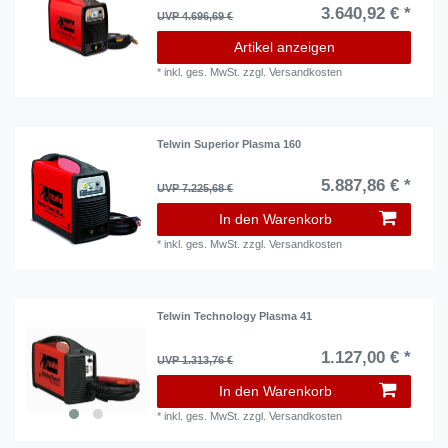
3.640,92 € *
UVP 4.696,69 €
Artikel anzeigen
*
inkl. ges. MwSt.
zzgl.
Versandkosten
Telwin Superior Plasma 160
5.887,86 € *
UVP 7.225,68 €
In den Warenkorb
*
inkl. ges. MwSt.
zzgl.
Versandkosten
Telwin Technology Plasma 41
1.127,00 € *
UVP 1.313,76 €
In den Warenkorb
*
inkl. ges. MwSt.
zzgl.
Versandkosten