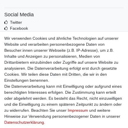
Social Media
Twitter
Facebook
Idealo
Wir verwenden Cookies und ähnliche Technologien auf unserer
Mehr über uns
Website und verarbeiten personenbezogene Daten von
Besucher:innen unserer Webseite (z.B. IP-Adresse), um z.B.
Kontakt
Inhalte und Anzeigen zu personalisieren, Medien von
Impressum
Drittanbietern einzubinden oder Zugriffe auf unsere Website zu
Zusatzinfos
analysieren. Die Datenverarbeitung erfolgt erst durch gesetzte
Cookies. Wir teilen diese Daten mit Dritten, die wir in den
AGB
Einstellungen benennen.
Altölentsorgung
Die Datenverarbeitung kann mit Einwilligung oder aufgrund eines
Batterieentsorgung
berechtigten Interesses erfolgen. Die Zustimmung kann erteilt
Datenschutz
oder abgelehnt werden. Es besteht das Recht, nicht einzuwilligen
Lieferbedingungen
und die Einwilligung zu einem späteren Zeitpunkt zu ändern oder
Widerrufsbelehrung
zu widerrufen. Beachten Sie unser
Impressum
und weitere
Widerrufsformular
Hinweise zur Verwendung personenbezogener Daten in unserer
Zahlungsarten
Daten­schutz­erklärung
.
Bankdaten