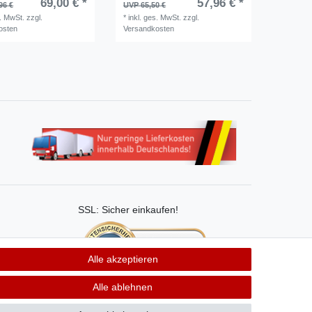
69,00 € *
57,96 € *
96 €
UVP 65,50 €
s. MwSt.
zzgl.
*
inkl. ges. MwSt.
zzgl.
osten
Versandkosten
SSL: Sicher einkaufen!
Alle akzeptieren
Unsere Kaufabwicklung ist durch
Alle ablehnen
SSL gesichert.