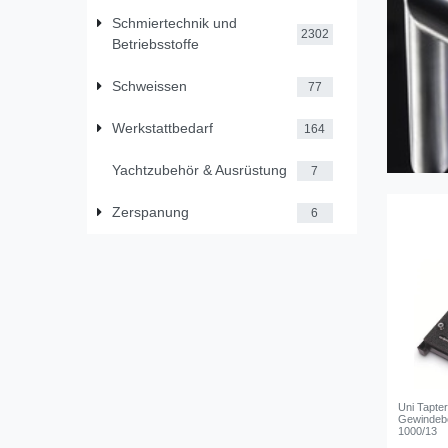
Schmiertechnik und
2302
Betriebsstoffe
Schweissen
77
Werkstattbedarf
164
Yachtzubehör & Ausrüstung
7
Zerspanung
6
Uni Tapter
Gewindeb
1000/13