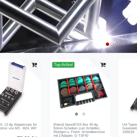
Top-Artikel
®, 13-tlg. Adaptersatz für
[Paket] SpeedFIXX Box 40-tlg.
Uni Tapter
ohrer von M3 - M24, WH
50mm-Scheiben zum Schleifen,
Gewindeb
Reinigen u. Finish: Schnellwechsel
1000/16
mit 2 Adapter, G-TSF40