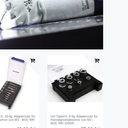
®, 16-tlg. Adaptersatz für
Uni Tapter®, 8-tlg. Adaptersatz für
ohrer von M3 - M16, WH
Hanndgewindebohrer von M3 -
M16, WH 1000/8