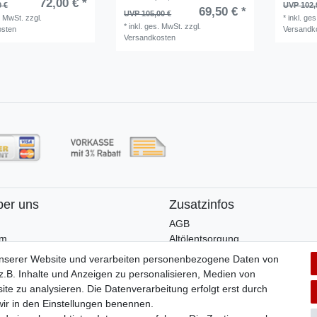
72,00 € *
0 €
UVP 102,
69,50 € *
UVP 105,00 €
. MwSt.
zzgl.
*
inkl. ge
*
inkl. ges. MwSt.
zzgl.
osten
Versandk
Versandkosten
ber uns
Zusatzinfos
AGB
um
Altölentsorgung
Batterieentsorgung
unserer Website und verarbeiten personenbezogene Daten von
Datenschutz
.B. Inhalte und Anzeigen zu personalisieren, Medien von
Lieferbedingungen
ite zu analysieren. Die Datenverarbeitung erfolgt erst durch
Widerrufsbelehrung
 wir in den Einstellungen benennen.
Widerrufsformular