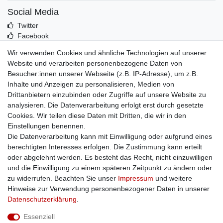
Social Media
Twitter
Facebook
Idealo
Wir verwenden Cookies und ähnliche Technologien auf unserer
Mehr über uns
Website und verarbeiten personenbezogene Daten von
Besucher:innen unserer Webseite (z.B. IP-Adresse), um z.B.
Kontakt
Inhalte und Anzeigen zu personalisieren, Medien von
Impressum
Drittanbietern einzubinden oder Zugriffe auf unsere Website zu
Zusatzinfos
analysieren. Die Datenverarbeitung erfolgt erst durch gesetzte
Cookies. Wir teilen diese Daten mit Dritten, die wir in den
AGB
Einstellungen benennen.
Altölentsorgung
Die Datenverarbeitung kann mit Einwilligung oder aufgrund eines
Batterieentsorgung
berechtigten Interesses erfolgen. Die Zustimmung kann erteilt
Datenschutz
oder abgelehnt werden. Es besteht das Recht, nicht einzuwilligen
Lieferbedingungen
und die Einwilligung zu einem späteren Zeitpunkt zu ändern oder
Widerrufsbelehrung
zu widerrufen. Beachten Sie unser
Impressum
und weitere
Widerrufsformular
Hinweise zur Verwendung personenbezogener Daten in unserer
Zahlungsarten
Daten­schutz­erklärung
.
Bankdaten
Essenziell