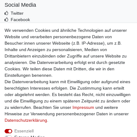
Social Media
Twitter
Facebook
Idealo
Wir verwenden Cookies und ähnliche Technologien auf unserer
Mehr über uns
Website und verarbeiten personenbezogene Daten von
Besucher:innen unserer Webseite (z.B. IP-Adresse), um z.B.
Kontakt
Inhalte und Anzeigen zu personalisieren, Medien von
Impressum
Drittanbietern einzubinden oder Zugriffe auf unsere Website zu
Zusatzinfos
analysieren. Die Datenverarbeitung erfolgt erst durch gesetzte
Cookies. Wir teilen diese Daten mit Dritten, die wir in den
AGB
Einstellungen benennen.
Altölentsorgung
Die Datenverarbeitung kann mit Einwilligung oder aufgrund eines
Batterieentsorgung
berechtigten Interesses erfolgen. Die Zustimmung kann erteilt
Datenschutz
oder abgelehnt werden. Es besteht das Recht, nicht einzuwilligen
Lieferbedingungen
und die Einwilligung zu einem späteren Zeitpunkt zu ändern oder
Widerrufsbelehrung
zu widerrufen. Beachten Sie unser
Impressum
und weitere
Widerrufsformular
Hinweise zur Verwendung personenbezogener Daten in unserer
Zahlungsarten
Daten­schutz­erklärung
.
Bankdaten
Essenziell
SSL: Sicher einkaufen!