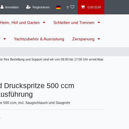
Anmelden
Registrieren
0
0,00 EUR
Heim, Hof und Garten
Schleifen und Trennen
f
Yachtzubehör & Ausrüstung
Zerspanung
 Ihre Bestellung und Support sind wir von 09:00 bis 17:00 Uhr erreichbar.
d Druckspritze 500 ccm
ausführung
ze 500 ccm, incl. Saugschlauch und Saugrohr
1