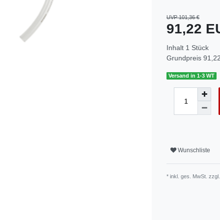
UVP 101,36 €
91,22 
Inhalt
1
Stück
Grundpreis
91,22
Versand in 1-3 WT
Wunschliste
* inkl. ges. MwSt. zzgl