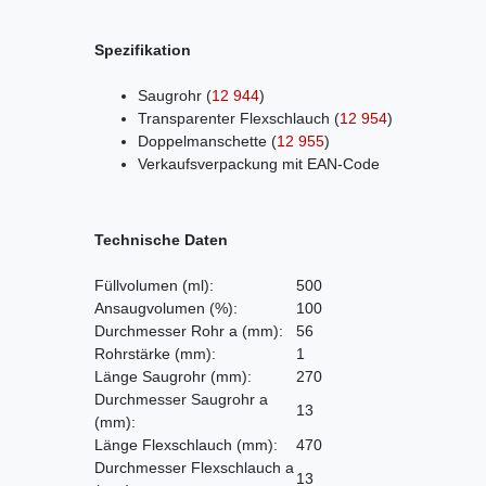
Spezifikation
Saugrohr
(
12 944
)
Transparenter Flexschlauch
(
12 954
)
Doppelmanschette
(
12 955
)
Verkaufsverpackung mit EAN-Code
Technische Daten
Füllvolumen
(ml)
:
500
Ansaugvolumen (%):
100
Durchmesser Rohr a
(mm)
:
56
Rohrstärke
(mm)
:
1
Länge Saugrohr
(mm)
:
270
Durchmesser Saugrohr a
13
(mm)
:
Länge Flexschlauch
(mm)
:
470
Durchmesser Flexschlauch a
13