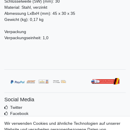
Schlüsselweite (SW) (mm): 30
Material: Stahl, verzinkt
Abmessung LxBxH (mm): 45 x 30 x 35
Gewicht (kg): 0,17 kg
Verpackung
Verpackungseinheit: 1,0
Social Media
Twitter
Facebook
Idealo
Wir verwenden Cookies und ähnliche Technologien auf unserer
Mehr über uns
Website und verarbeiten personenbezogene Daten von