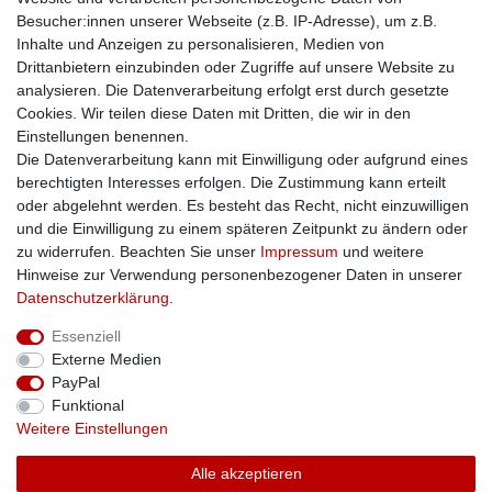
Besucher:innen unserer Webseite (z.B. IP-Adresse), um z.B.
Kontakt
Inhalte und Anzeigen zu personalisieren, Medien von
Impressum
Drittanbietern einzubinden oder Zugriffe auf unsere Website zu
Zusatzinfos
analysieren. Die Datenverarbeitung erfolgt erst durch gesetzte
Cookies. Wir teilen diese Daten mit Dritten, die wir in den
AGB
Einstellungen benennen.
Altölentsorgung
Die Datenverarbeitung kann mit Einwilligung oder aufgrund eines
Batterieentsorgung
berechtigten Interesses erfolgen. Die Zustimmung kann erteilt
Datenschutz
oder abgelehnt werden. Es besteht das Recht, nicht einzuwilligen
Lieferbedingungen
und die Einwilligung zu einem späteren Zeitpunkt zu ändern oder
Widerrufsbelehrung
zu widerrufen. Beachten Sie unser
Impressum
und weitere
Widerrufsformular
Hinweise zur Verwendung personenbezogener Daten in unserer
Zahlungsarten
Daten­schutz­erklärung
.
Bankdaten
Essenziell
SSL: Sicher einkaufen!
Externe Medien
PayPal
Funktional
Weitere Einstellungen
Unsere Kaufabwicklung ist durch SSL gesichert.
Alle akzeptieren