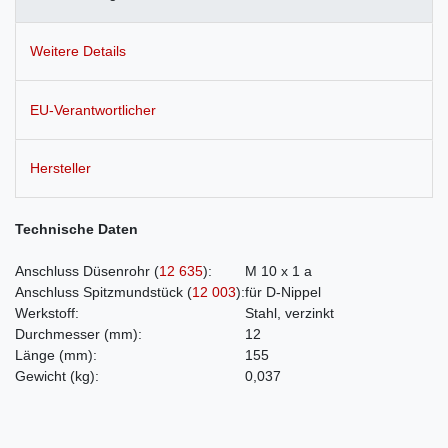
Weitere Details
EU-Verantwortlicher
Hersteller
Technische Daten
Anschluss Düsenrohr
(
12 635
)
:
M 10 x 1 a
Anschluss Spitzmundstück
(
12 003
)
:
für D-Nippel
Werkstoff:
Stahl, verzinkt
Durchmesser
(mm)
:
12
Länge
(mm)
:
155
Gewicht
(kg)
:
0,037