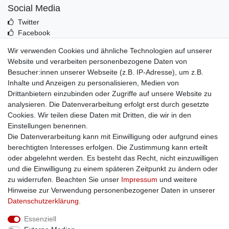
Social Media
Twitter
Facebook
Idealo
Wir verwenden Cookies und ähnliche Technologien auf unserer
Mehr über uns
Website und verarbeiten personenbezogene Daten von
Besucher:innen unserer Webseite (z.B. IP-Adresse), um z.B.
Kontakt
Inhalte und Anzeigen zu personalisieren, Medien von
Impressum
Drittanbietern einzubinden oder Zugriffe auf unsere Website zu
Zusatzinfos
analysieren. Die Datenverarbeitung erfolgt erst durch gesetzte
Cookies. Wir teilen diese Daten mit Dritten, die wir in den
AGB
Einstellungen benennen.
Altölentsorgung
Die Datenverarbeitung kann mit Einwilligung oder aufgrund eines
Batterieentsorgung
berechtigten Interesses erfolgen. Die Zustimmung kann erteilt
Datenschutz
oder abgelehnt werden. Es besteht das Recht, nicht einzuwilligen
Lieferbedingungen
und die Einwilligung zu einem späteren Zeitpunkt zu ändern oder
Widerrufsbelehrung
zu widerrufen. Beachten Sie unser
Impressum
und weitere
Widerrufsformular
Hinweise zur Verwendung personenbezogener Daten in unserer
Zahlungsarten
Daten­schutz­erklärung
.
Bankdaten
Essenziell
SSL: Sicher einkaufen!