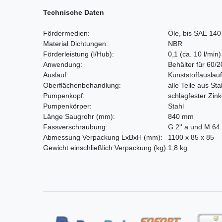
Technische Daten
Fördermedien:
Öle, bis SAE 140
Material Dichtungen:
NBR
Förderleistung
(l/Hub)
:
0,1 (ca. 10 l/min)
Anwendung:
Behälter für 60/2
Auslauf:
Kunststoffauslau
Oberflächenbehandlung:
alle Teile aus Sta
Pumpenkopf:
schlagfester Zin
Pumpenkörper:
Stahl
Länge Saugrohr
(mm)
:
840 mm
Fassverschraubung:
G 2'' a und M 64 
Abmessung Verpackung LxBxH
(mm)
:
1100 x 85 x 85
Gewicht einschließlich Verpackung
(kg)
:
1,8 kg