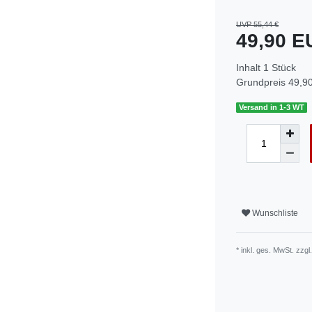
UVP 55,44 €
49,90 
Inhalt
1
Stück
Grundpreis
49,90
Versand in 1-3 WT
Wunschliste
* inkl. ges. MwSt. zzgl