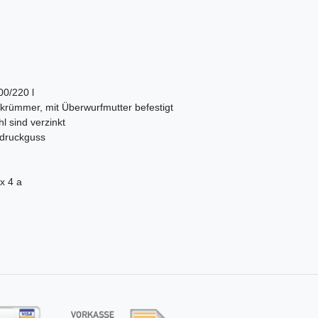
00/220 l
fkrümmer, mit Überwurfmutter befestigt
hl sind verzinkt
kdruckguss
x 4 a