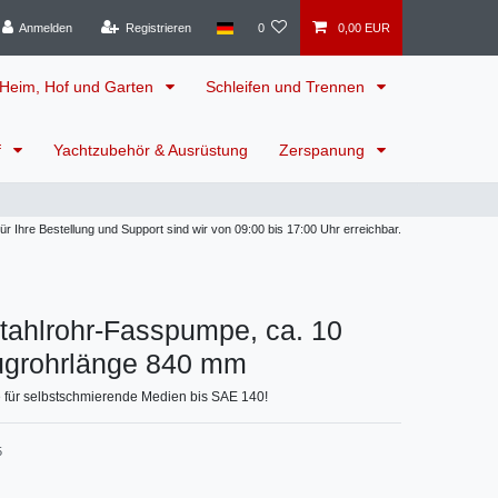
Anmelden
Registrieren
0
0,00 EUR
Heim, Hof und Garten
Schleifen und Trennen
f
Yachtzubehör & Ausrüstung
Zerspanung
 Ihre Bestellung und Support sind wir von 09:00 bis 17:00 Uhr erreichbar.
tahlrohr-Fasspumpe, ca. 10
augrohrlänge 840 mm
 für selbstschmierende Medien bis SAE 140!
5