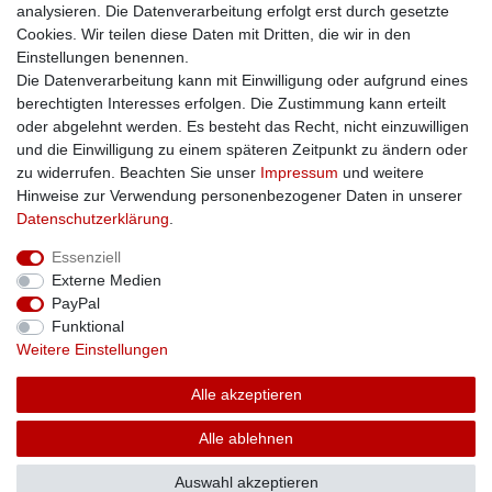
Zusatzinfos
analysieren. Die Datenverarbeitung erfolgt erst durch gesetzte
Cookies. Wir teilen diese Daten mit Dritten, die wir in den
AGB
Einstellungen benennen.
Altölentsorgung
Die Datenverarbeitung kann mit Einwilligung oder aufgrund eines
Batterieentsorgung
berechtigten Interesses erfolgen. Die Zustimmung kann erteilt
Datenschutz
oder abgelehnt werden. Es besteht das Recht, nicht einzuwilligen
Lieferbedingungen
und die Einwilligung zu einem späteren Zeitpunkt zu ändern oder
Widerrufsbelehrung
zu widerrufen. Beachten Sie unser
Impressum
und weitere
Widerrufsformular
Hinweise zur Verwendung personenbezogener Daten in unserer
Zahlungsarten
Daten­schutz­erklärung
.
Bankdaten
Essenziell
SSL: Sicher einkaufen!
Externe Medien
PayPal
Funktional
Weitere Einstellungen
Unsere Kaufabwicklung ist durch SSL gesichert.
Alle akzeptieren
Alle ablehnen
© Copyright 2026 | Alle Rechte vorbehalten.
Auswahl akzeptieren