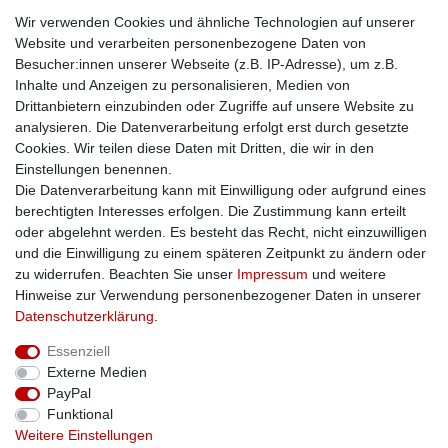
Idealo
Wir verwenden Cookies und ähnliche Technologien auf unserer
Mehr über uns
Website und verarbeiten personenbezogene Daten von
Besucher:innen unserer Webseite (z.B. IP-Adresse), um z.B.
Kontakt
Inhalte und Anzeigen zu personalisieren, Medien von
Impressum
Drittanbietern einzubinden oder Zugriffe auf unsere Website zu
Zusatzinfos
analysieren. Die Datenverarbeitung erfolgt erst durch gesetzte
Cookies. Wir teilen diese Daten mit Dritten, die wir in den
AGB
Einstellungen benennen.
Altölentsorgung
Die Datenverarbeitung kann mit Einwilligung oder aufgrund eines
Batterieentsorgung
berechtigten Interesses erfolgen. Die Zustimmung kann erteilt
Datenschutz
oder abgelehnt werden. Es besteht das Recht, nicht einzuwilligen
Lieferbedingungen
und die Einwilligung zu einem späteren Zeitpunkt zu ändern oder
Widerrufsbelehrung
zu widerrufen. Beachten Sie unser
Impressum
und weitere
Widerrufsformular
Hinweise zur Verwendung personenbezogener Daten in unserer
Zahlungsarten
Daten­schutz­erklärung
.
Bankdaten
Essenziell
SSL: Sicher einkaufen!
Externe Medien
PayPal
Funktional
Weitere Einstellungen