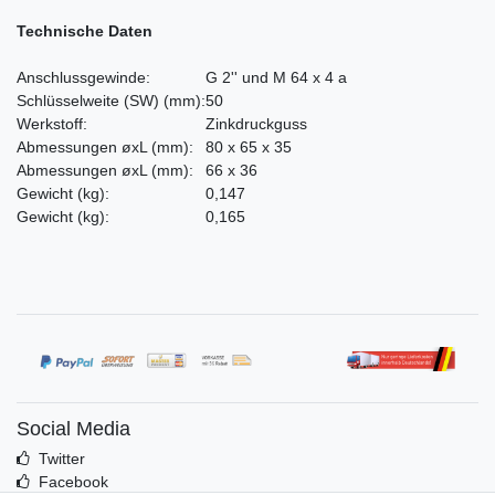
Technische Daten
Anschlussgewinde:
G 2'' und M 64 x 4 a
Schlüsselweite
(SW)
(mm)
:
50
Werkstoff:
Zinkdruckguss
Abmessungen øxL
(mm)
:
80 x 65 x 35
Abmessungen øxL
(mm)
:
66 x 36
Gewicht
(kg)
:
0,147
Gewicht
(kg)
:
0,165
Social Media
Twitter
Facebook