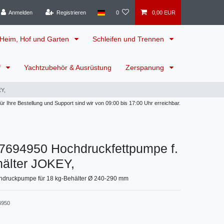
Anmelden
Registrieren
0
0,00 EUR
Heim, Hof und Garten
Schleifen und Trennen
f
Yachtzubehör & Ausrüstung
Zerspanung
EY,
 Ihre Bestellung und Support sind wir von 09:00 bis 17:00 Uhr erreichbar.
17694950 Hochdruckfettpumpe f.
hälter JOKEY,
hdruckpumpe für 18 kg-Behälter Ø 240-290 mm
4950