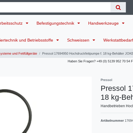
rbeitsschutz
Befestigungstechnik
Handwerkzeuge
ertechnik und Betriebsstoffe
Schweissen
Werkstattbedar
steme und Fettfüllgeräte
Pressol 17694950 Hochdruckfettpumpe f. 18 kg-Behälter JOK
Haben Sie Fragen? +49 (0) 5139 952 70 54 Für
Pressol
Pressol 
18 kg-Be
Handbetrieben Hoc
Artikelnummer
1769