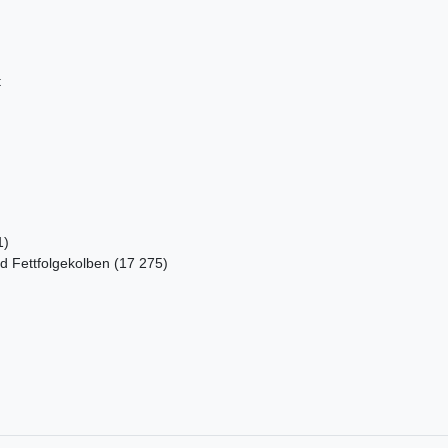
t
1)
d Fettfolgekolben (17 275)