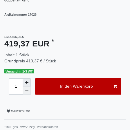
doppelt wirkend
Artikelnummer
17028
UVP 465,96 €
*
419,37 EUR
Inhalt
1
Stück
Grundpreis
419,37 € / Stück
Versand in 1-3 WT
In den Warenkorb
Wunschliste
* inkl. ges. MwSt. zzgl.
Versandkosten