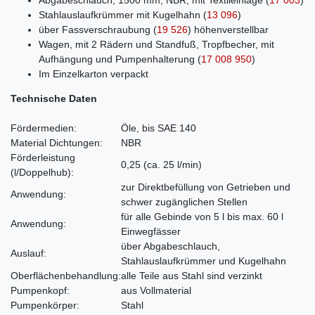
Abgabeschlauch, 1500 mm, NBR, mit Textileinlage
(
17 003
)
Stahlauslaufkrümmer mit Kugelhahn
(
13 096
)
über Fassverschraubung
(
19 526
)
höhenverstellbar
Wagen, mit 2 Rädern und Standfuß, Tropfbecher, mit
Aufhängung und Pumpenhalterung
(
17 008 950
)
Im Einzelkarton verpackt
Technische Daten
Fördermedien:
Öle, bis SAE 140
Material Dichtungen:
NBR
Förderleistung
0,25 (ca. 25 l/min)
(l/Doppelhub)
:
zur Direktbefüllung von Getrieben und
Anwendung:
schwer zugänglichen Stellen
für alle Gebinde von 5 l bis max. 60 l
Anwendung:
Einwegfässer
über Abgabeschlauch,
Auslauf:
Stahlauslaufkrümmer und Kugelhahn
Oberflächenbehandlung:
alle Teile aus Stahl sind verzinkt
Pumpenkopf:
aus Vollmaterial
Pumpenkörper:
Stahl