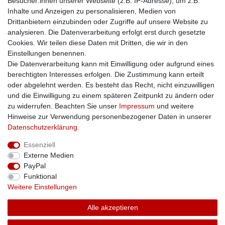
Besucher:innen unserer Webseite (z.B. IP-Adresse), um z.B.
Kontakt
Inhalte und Anzeigen zu personalisieren, Medien von
Impressum
Drittanbietern einzubinden oder Zugriffe auf unsere Website zu
Zusatzinfos
analysieren. Die Datenverarbeitung erfolgt erst durch gesetzte
Cookies. Wir teilen diese Daten mit Dritten, die wir in den
AGB
Einstellungen benennen.
Altölentsorgung
Die Datenverarbeitung kann mit Einwilligung oder aufgrund eines
Batterieentsorgung
berechtigten Interesses erfolgen. Die Zustimmung kann erteilt
Datenschutz
oder abgelehnt werden. Es besteht das Recht, nicht einzuwilligen
Lieferbedingungen
und die Einwilligung zu einem späteren Zeitpunkt zu ändern oder
Widerrufsbelehrung
zu widerrufen. Beachten Sie unser
Impressum
und weitere
Widerrufsformular
Hinweise zur Verwendung personenbezogener Daten in unserer
Zahlungsarten
Daten­schutz­erklärung
.
Bankdaten
Essenziell
SSL: Sicher einkaufen!
Externe Medien
PayPal
Funktional
Weitere Einstellungen
Unsere Kaufabwicklung ist durch SSL gesichert.
Alle akzeptieren