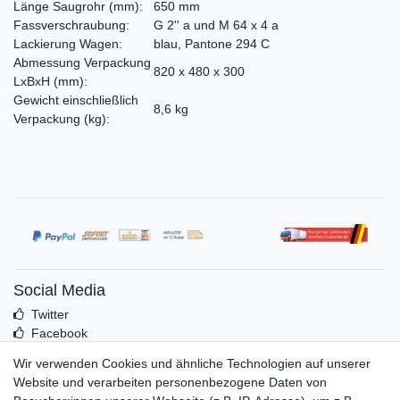
Länge Saugrohr
(mm)
:
650 mm
Fassverschraubung:
G 2'' a und M 64 x 4 a
Lackierung Wagen:
blau, Pantone 294 C
Abmessung Verpackung
820 x 480 x 300
LxBxH
(mm)
:
Gewicht einschließlich
8,6 kg
Verpackung
(kg)
:
Social Media
Twitter
Facebook
Idealo
Wir verwenden Cookies und ähnliche Technologien auf unserer
Mehr über uns
Website und verarbeiten personenbezogene Daten von