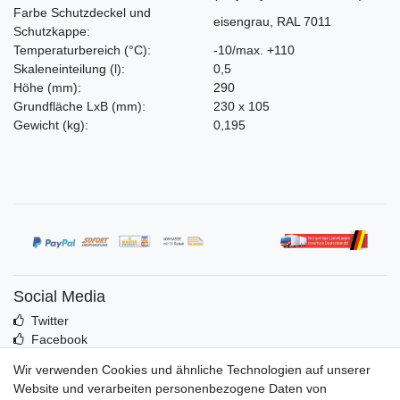
Farbe Schutzdeckel und
eisengrau, RAL 7011
Schutzkappe:
Temperaturbereich (°C):
-10/max. +110
Skaleneinteilung
(l)
:
0,5
Höhe
(mm)
:
290
Grundfläche LxB
(mm)
:
230 x 105
Gewicht
(kg)
:
0,195
Social Media
Twitter
Facebook
Idealo
Wir verwenden Cookies und ähnliche Technologien auf unserer
Mehr über uns
Website und verarbeiten personenbezogene Daten von