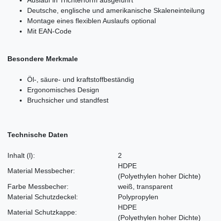
Auslauf in Trichterform ausgeführt
Deutsche, englische und amerikanische Skaleneinteilung
Montage eines flexiblen Auslaufs optional
Mit EAN-Code
Besondere Merkmale
Öl-, säure- und kraftstoffbeständig
Ergonomisches Design
Bruchsicher und standfest
Technische Daten
Inhalt
(l)
:
2
HDPE
Material Messbecher:
(Polyethylen hoher Dichte)
Farbe Messbecher:
weiß, transparent
Material Schutzdeckel:
Polypropylen
HDPE
Material Schutzkappe:
(Polyethylen hoher Dichte)