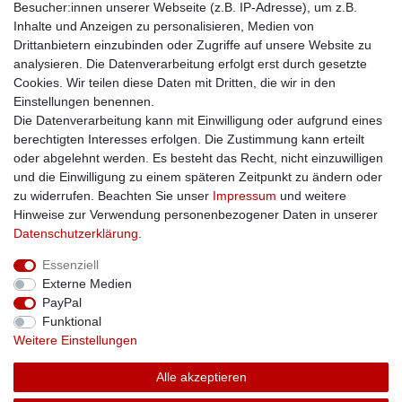
Besucher:innen unserer Webseite (z.B. IP-Adresse), um z.B.
Kontakt
Inhalte und Anzeigen zu personalisieren, Medien von
Impressum
Drittanbietern einzubinden oder Zugriffe auf unsere Website zu
Zusatzinfos
analysieren. Die Datenverarbeitung erfolgt erst durch gesetzte
Cookies. Wir teilen diese Daten mit Dritten, die wir in den
AGB
Einstellungen benennen.
Altölentsorgung
Die Datenverarbeitung kann mit Einwilligung oder aufgrund eines
Batterieentsorgung
berechtigten Interesses erfolgen. Die Zustimmung kann erteilt
Datenschutz
oder abgelehnt werden. Es besteht das Recht, nicht einzuwilligen
Lieferbedingungen
und die Einwilligung zu einem späteren Zeitpunkt zu ändern oder
Widerrufsbelehrung
zu widerrufen. Beachten Sie unser
Impressum
und weitere
Widerrufsformular
Hinweise zur Verwendung personenbezogener Daten in unserer
Zahlungsarten
Daten­schutz­erklärung
.
Bankdaten
Essenziell
SSL: Sicher einkaufen!
Externe Medien
PayPal
Funktional
Weitere Einstellungen
Unsere Kaufabwicklung ist durch SSL gesichert.
Alle akzeptieren