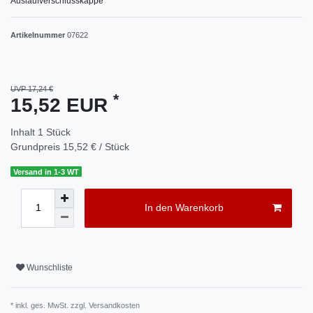
Auslaufverschlusskappe
Artikelnummer
07622
UVP 17,24 €
*
15,52 EUR
Inhalt
1
Stück
Grundpreis
15,52 € / Stück
Versand in 1-3 WT
In den Warenkorb
Wunschliste
* inkl. ges. MwSt. zzgl.
Versandkosten