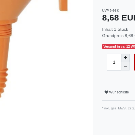
UVP 9,64 €
8,68 E
Inhalt
1
Stück
Grundpreis
8,68 
Versand in ca. 12 W
Wunschliste
* inkl. ges. MwSt. zzgl