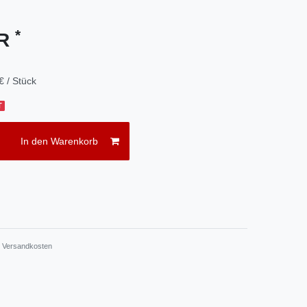
*
UR
€ / Stück
T
In den Warenkorb
.
Versandkosten