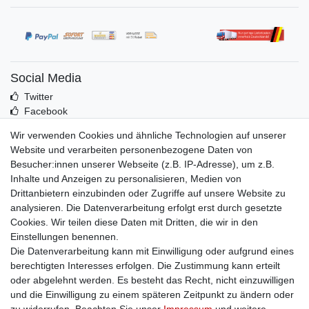
Social Media
Twitter
Facebook
Idealo
Wir verwenden Cookies und ähnliche Technologien auf unserer
Mehr über uns
Website und verarbeiten personenbezogene Daten von
Besucher:innen unserer Webseite (z.B. IP-Adresse), um z.B.
Kontakt
Inhalte und Anzeigen zu personalisieren, Medien von
Impressum
Drittanbietern einzubinden oder Zugriffe auf unsere Website zu
Zusatzinfos
analysieren. Die Datenverarbeitung erfolgt erst durch gesetzte
Cookies. Wir teilen diese Daten mit Dritten, die wir in den
AGB
Einstellungen benennen.
Altölentsorgung
Die Datenverarbeitung kann mit Einwilligung oder aufgrund eines
Batterieentsorgung
berechtigten Interesses erfolgen. Die Zustimmung kann erteilt
Datenschutz
oder abgelehnt werden. Es besteht das Recht, nicht einzuwilligen
Lieferbedingungen
und die Einwilligung zu einem späteren Zeitpunkt zu ändern oder
Widerrufsbelehrung