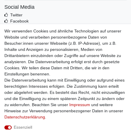
Social Media
Twitter
Facebook
Idealo
Wir verwenden Cookies und ähnliche Technologien auf unserer
Mehr über uns
Website und verarbeiten personenbezogene Daten von
Besucher:innen unserer Webseite (z.B. IP-Adresse), um z.B.
Kontakt
Inhalte und Anzeigen zu personalisieren, Medien von
Impressum
Drittanbietern einzubinden oder Zugriffe auf unsere Website zu
Zusatzinfos
analysieren. Die Datenverarbeitung erfolgt erst durch gesetzte
Cookies. Wir teilen diese Daten mit Dritten, die wir in den
AGB
Einstellungen benennen.
Altölentsorgung
Die Datenverarbeitung kann mit Einwilligung oder aufgrund eines
Batterieentsorgung
berechtigten Interesses erfolgen. Die Zustimmung kann erteilt
Datenschutz
oder abgelehnt werden. Es besteht das Recht, nicht einzuwilligen
Lieferbedingungen
und die Einwilligung zu einem späteren Zeitpunkt zu ändern oder
Widerrufsbelehrung
zu widerrufen. Beachten Sie unser
Impressum
und weitere
Widerrufsformular
Hinweise zur Verwendung personenbezogener Daten in unserer
Zahlungsarten
Daten­schutz­erklärung
.
Bankdaten
Essenziell