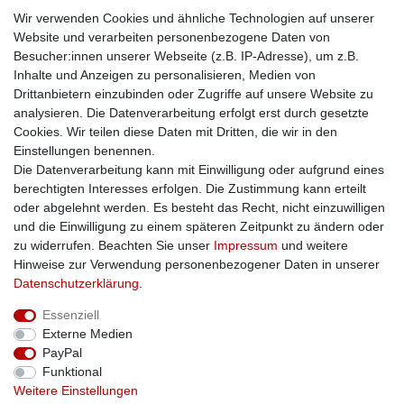
Idealo
Wir verwenden Cookies und ähnliche Technologien auf unserer
Mehr über uns
Website und verarbeiten personenbezogene Daten von
Besucher:innen unserer Webseite (z.B. IP-Adresse), um z.B.
Kontakt
Inhalte und Anzeigen zu personalisieren, Medien von
Impressum
Drittanbietern einzubinden oder Zugriffe auf unsere Website zu
Zusatzinfos
analysieren. Die Datenverarbeitung erfolgt erst durch gesetzte
Cookies. Wir teilen diese Daten mit Dritten, die wir in den
AGB
Einstellungen benennen.
Altölentsorgung
Die Datenverarbeitung kann mit Einwilligung oder aufgrund eines
Batterieentsorgung
berechtigten Interesses erfolgen. Die Zustimmung kann erteilt
Datenschutz
oder abgelehnt werden. Es besteht das Recht, nicht einzuwilligen
Lieferbedingungen
und die Einwilligung zu einem späteren Zeitpunkt zu ändern oder
Widerrufsbelehrung
zu widerrufen. Beachten Sie unser
Impressum
und weitere
Widerrufsformular
Hinweise zur Verwendung personenbezogener Daten in unserer
Zahlungsarten
Daten­schutz­erklärung
.
Bankdaten
Essenziell
SSL: Sicher einkaufen!
Externe Medien
PayPal
Funktional
Weitere Einstellungen