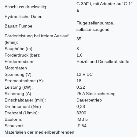
G 3/4" i, mit Adapter auf G 1"
Anschluss druckseitig:
a
Hydraulische Daten
Flügelzellenpumpe,
Bauart Pumpe:
selbstansaugend
Förderleistung bei freiem Auslauf
35
(l/min)
:
Saughöhe
(m)
:
3
Förderdruck
(bar)
:
1,6
Fördermedium:
Heizöl und Dieselkraftstoffe
Motordaten
Spannung
(V)
:
12 V DC
Stromaufnahme
(A)
:
18
Leistung
(kW)
:
0,22
Sicherung
(A)
:
25 A Stecksicherung
Einschaltdauer
(min)
:
Dauerbetrieb
Drehmoment
(Nm)
:
0,38
Drehzahl
(U/min)
:
3300
Bauform:
IMB 5
Schutzart:
IP 54
Materialien der medienberührenden