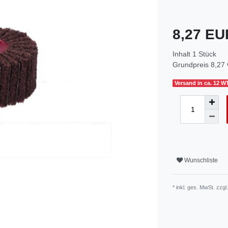
8,27 E
Inhalt
1
Stück
Grundpreis
8,27 
Versand in ca. 12 W
Wunschliste
* inkl. ges. MwSt. zzgl