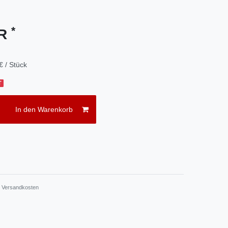
*
UR
€ / Stück
T
In den Warenkorb
.
Versandkosten