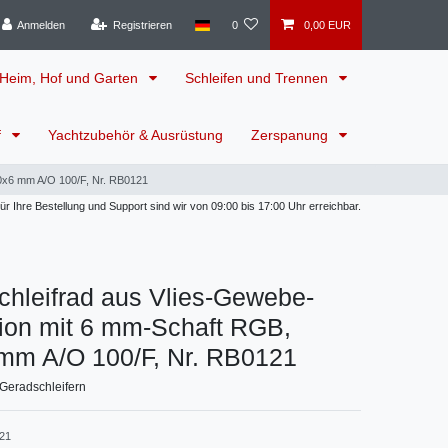
Anmelden
Registrieren
0
0,00 EUR
Heim, Hof und Garten
Schleifen und Trennen
f
Yachtzubehör & Ausrüstung
Zerspanung
30x6 mm A/O 100/F, Nr. RB0121
 Ihre Bestellung und Support sind wir von 09:00 bis 17:00 Uhr erreichbar.
Schleifrad aus Vlies-Gewebe-
ion mit 6 mm-Schaft RGB,
mm A/O 100/F, Nr. RB0121
 Geradschleifern
21