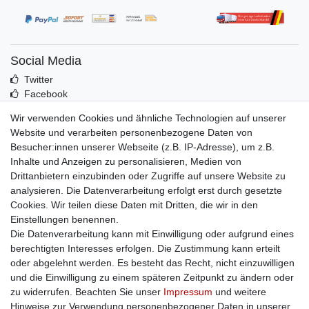
Social Media
Twitter
Facebook
Idealo
Wir verwenden Cookies und ähnliche Technologien auf unserer
Mehr über uns
Website und verarbeiten personenbezogene Daten von
Besucher:innen unserer Webseite (z.B. IP-Adresse), um z.B.
Kontakt
Inhalte und Anzeigen zu personalisieren, Medien von
Impressum
Drittanbietern einzubinden oder Zugriffe auf unsere Website zu
Zusatzinfos
analysieren. Die Datenverarbeitung erfolgt erst durch gesetzte
Cookies. Wir teilen diese Daten mit Dritten, die wir in den
AGB
Einstellungen benennen.
Altölentsorgung
Die Datenverarbeitung kann mit Einwilligung oder aufgrund eines
Batterieentsorgung
berechtigten Interesses erfolgen. Die Zustimmung kann erteilt
Datenschutz
oder abgelehnt werden. Es besteht das Recht, nicht einzuwilligen
Lieferbedingungen
und die Einwilligung zu einem späteren Zeitpunkt zu ändern oder
Widerrufsbelehrung
zu widerrufen. Beachten Sie unser
Impressum
und weitere
Widerrufsformular
Hinweise zur Verwendung personenbezogener Daten in unserer
Zahlungsarten