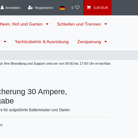
Anmelden
Registrieren
0
0,00 EUR
Heim, Hof und Garten
Schleifen und Trennen
f
Yachtzubehör & Ausrüstung
Zerspanung
 Ihre Bestellung und Support sind wir von 09:00 bis 17:00 Uhr erreichbar.
cherung 30 Ampere,
gabe
 für aufgeführte Batterielader und Starter:
58