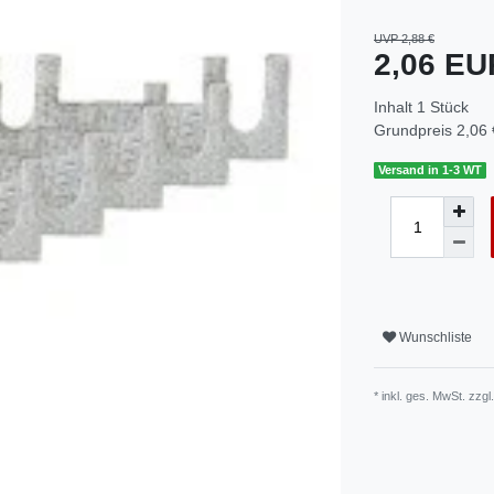
UVP 2,88 €
2,06 E
Inhalt
1
Stück
Grundpreis
2,06 
Versand in 1-3 WT
Wunschliste
* inkl. ges. MwSt. zzgl