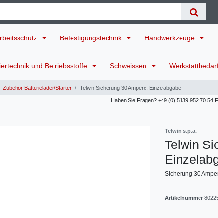
rbeitsschutz
Befestigungstechnik
Handwerkzeuge
ertechnik und Betriebsstoffe
Schweissen
Werkstattbedar
Zubehör Batterielader/Starter
Telwin Sicherung 30 Ampere, Einzelabgabe
Haben Sie Fragen? +49 (0) 5139 952 70 54 Für
Telwin s.p.a.
Telwin Si
Einzelab
Sicherung 30 Ampere
Artikelnummer
8022