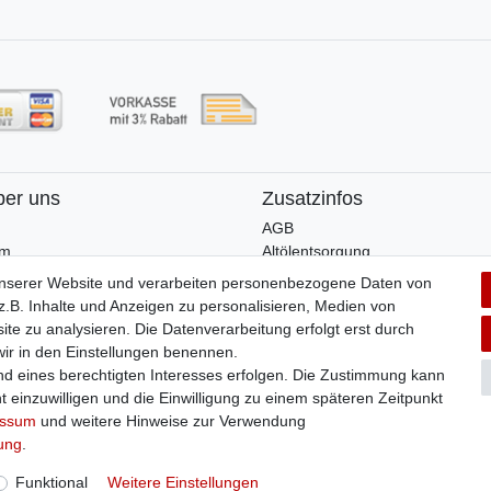
ber uns
Zusatzinfos
AGB
um
Altölentsorgung
Batterieentsorgung
unserer Website und verarbeiten personenbezogene Daten von
Datenschutz
.B. Inhalte und Anzeigen zu personalisieren, Medien von
Lieferbedingungen
ite zu analysieren. Die Datenverarbeitung erfolgt erst durch
Widerrufsbelehrung
 wir in den Einstellungen benennen.
Widerrufsformular
nd eines berechtigten Interesses erfolgen. Die Zustimmung kann
Zahlungsarten
t einzuwilligen und die Einwilligung zu einem späteren Zeitpunkt
Bankdaten
essum
und weitere Hinweise zur Verwendung
rung
.
© Copyright 2026 | Alle Rechte vorbehalten.
Funktional
Weitere Einstellungen