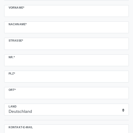
VORNAME*
NACHNAME*
STRASSE*
NR.*
PLZ*
ORT*
LAND
KONTAKT-E-MAIL