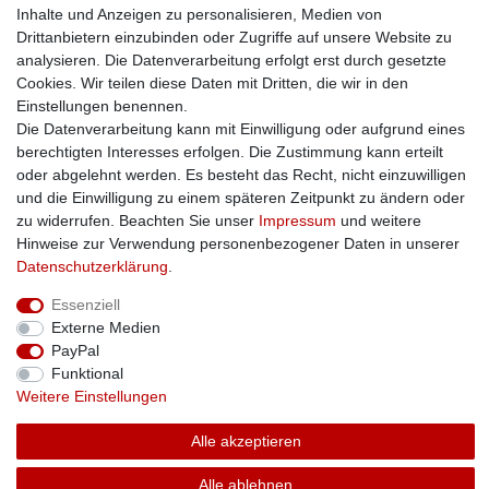
Inhalte und Anzeigen zu personalisieren, Medien von
Impressum
Drittanbietern einzubinden oder Zugriffe auf unsere Website zu
Zusatzinfos
analysieren. Die Datenverarbeitung erfolgt erst durch gesetzte
AGB
Cookies. Wir teilen diese Daten mit Dritten, die wir in den
Altölentsorgung
Einstellungen benennen.
Batterieentsorgung
Die Datenverarbeitung kann mit Einwilligung oder aufgrund eines
Datenschutz
berechtigten Interesses erfolgen. Die Zustimmung kann erteilt
Lieferbedingungen
oder abgelehnt werden. Es besteht das Recht, nicht einzuwilligen
Widerrufsbelehrung
und die Einwilligung zu einem späteren Zeitpunkt zu ändern oder
Widerrufsformular
zu widerrufen. Beachten Sie unser
Impressum
und weitere
Zahlungsarten
Hinweise zur Verwendung personenbezogener Daten in unserer
Bankdaten
Daten­schutz­erklärung
.
Essenziell
SSL: Sicher einkaufen!
Externe Medien
PayPal
Funktional
Weitere Einstellungen
Unsere Kaufabwicklung ist durch SSL gesichert.
Alle akzeptieren
Alle ablehnen