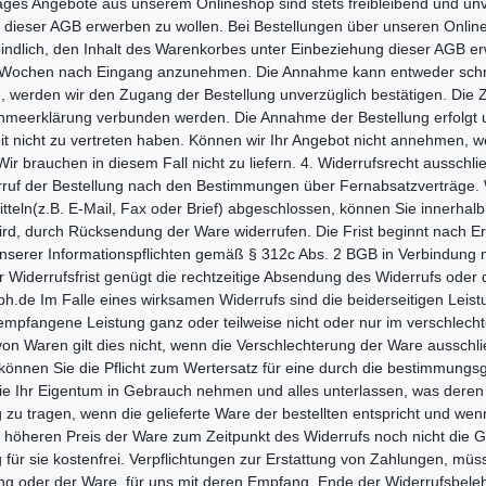
es Angebote aus unserem Onlineshop sind stets freibleibend und unver
g dieser AGB erwerben zu wollen. Bei Bestellungen über unseren Onlin
indlich, den Inhalt des Warenkorbes unter Einbeziehung dieser AGB erw
 Wochen nach Eingang anzunehmen. Die Annahme kann entweder schriftl
 werden wir den Zugang der Bestellung unverzüglich bestätigen. Die Z
hmeerklärung verbunden werden. Die Annahme der Bestellung erfolgt un
keit nicht zu vertreten haben. Können wir Ihr Angebot nicht annehmen, 
ir brauchen in diesem Fall nicht zu liefern. 4. Widerrufsrecht ausschl
rruf der Bestellung nach den Bestimmungen über Fernabsatzverträge. 
teln(z.B. E-Mail, Fax oder Brief) abgeschlossen, können Sie innerh
rd, durch Rücksendung der Ware widerrufen. Die Frist beginnt nach Erh
unserer Informationspflichten gemäß § 312c Abs. 2 BGB in Verbindung 
Widerrufsfrist genügt die rechtzeitige Absendung des Widerrufs oder d
.de Im Falle eines wirksamen Widerrufs sind die beiderseitigen Lei
empfangene Leistung ganz oder teilweise nicht oder nur im verschlech
von Waren gilt dies nicht, wenn die Verschlechterung der Ware ausschli
 können Sie die Pflicht zum Wertersatz für eine durch die bestimmu
ie Ihr Eigentum in Gebrauch nehmen und alles unterlassen, was deren 
u tragen, wenn die gelieferte Ware der bestellten entspricht und we
 höheren Preis der Ware zum Zeitpunkt des Widerrufs noch nicht die Geg
für sie kostenfrei. Verpflichtungen zur Erstattung von Zahlungen, müss
ung oder der Ware, für uns mit deren Empfang. Ende der Widerrufsbele