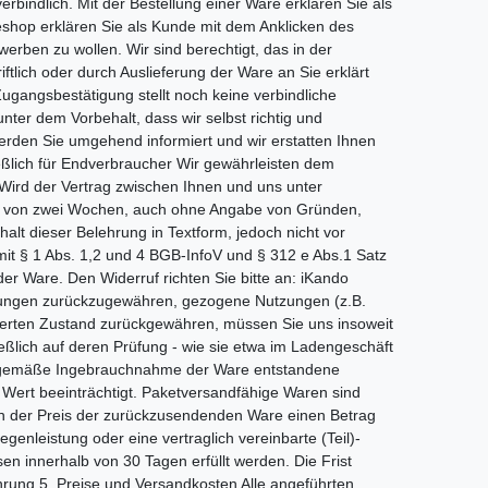
bindlich. Mit der Bestellung einer Ware erklären Sie als
eshop erklären Sie als Kunde mit dem Anklicken des
erben zu wollen. Wir sind berechtigt, das in der
ich oder durch Auslieferung der Ware an Sie erklärt
ugangsbestätigung stellt noch keine verbindliche
ter dem Vorbehalt, dass wir selbst richtig und
werden Sie umgehend informiert und wir erstatten Ihnen
ießlich für Endverbraucher Wir gewährleisten dem
Wird der Vertrag zwischen Ihnen und uns unter
alb von zwei Wochen, auch ohne Angabe von Gründen,
alt dieser Belehrung in Textform, jedoch nicht vor
mit § 1 Abs. 1,2 und 4 BGB-InfoV und § 312 e Abs.1 Satz
er Ware. Den Widerruf richten Sie bitte an: iKando
stungen zurückzugewähren, gezogene Nutzungen (z.B.
terten Zustand zurückgewähren, müssen Sie uns insoweit
eßlich auf deren Prüfung - wie sie etwa im Ladengeschäft
ngsgemäße Ingebrauchnahme der Ware entstandene
Wert beeinträchtigt. Paketversandfähige Waren sind
nn der Preis der zurückzusendenden Ware einen Betrag
enleistung oder eine vertraglich vereinbarte (Teil)-
en innerhalb von 30 Tagen erfüllt werden. Die Frist
hrung 5. Preise und Versandkosten Alle angeführten