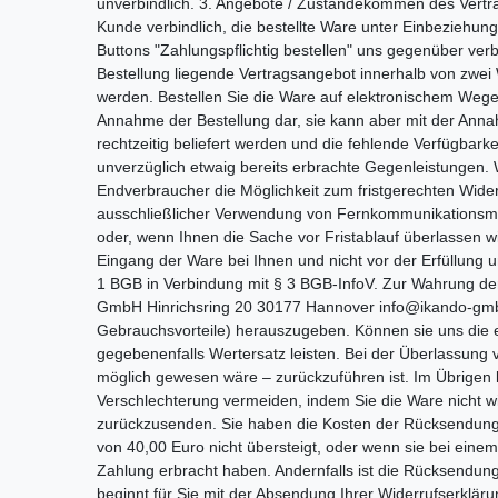
unverbindlich. 3. Angebote / Zustandekommen des Vertrag
Kunde verbindlich, die bestellte Ware unter Einbeziehun
Buttons "Zahlungspflichtig bestellen" uns gegenüber verb
Bestellung liegende Vertragsangebot innerhalb von zwei
werden. Bestellen Sie die Ware auf elektronischem Wege,
Annahme der Bestellung dar, sie kann aber mit der Anna
rechtzeitig beliefert werden und die fehlende Verfügbar
unverzüglich etwaig bereits erbrachte Gegenleistungen. W
Endverbraucher die Möglichkeit zum fristgerechten Wide
ausschließlicher Verwendung von Fernkommunikationsmit
oder, wenn Ihnen die Sache vor Fristablauf überlassen wi
Eingang der Ware bei Ihnen und nicht vor der Erfüllung 
1 BGB in Verbindung mit § 3 BGB-InfoV. Zur Wahrung der 
GmbH Hinrichsring 20 30177 Hannover info@ikando-gmbh
Gebrauchsvorteile) herauszugeben. Können sie uns die 
gegebenenfalls Wertersatz leisten. Bei der Überlassung 
möglich gewesen wäre – zurückzuführen ist. Im Übrigen
Verschlechterung vermeiden, indem Sie die Ware nicht w
zurückzusenden. Sie haben die Kosten der Rücksendung z
von 40,00 Euro nicht übersteigt, oder wenn sie bei einem
Zahlung erbracht haben. Andernfalls ist die Rücksendung 
beginnt für Sie mit der Absendung Ihrer Widerrufserklär