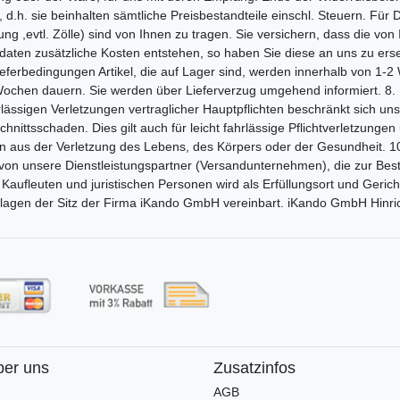
, d.h. sie beinhalten sämtliche Preisbestandteile einschl. Steuern. Fü
g ,evtl. Zölle) sind von Ihnen zu tragen. Sie versichern, dass die von 
ssdaten zusätzliche Kosten entstehen, so haben Sie diese an uns zu er
eferbedingungen Artikel, die auf Lager sind, werden innerhalb von 1-
3 Wochen dauern. Sie werden über Lieferverzug umgehend informiert. 8.
hrlässigen Verletzungen vertraglicher Hauptpflichten beschränkt sich u
ittsschaden. Dies gilt auch für leicht fahrlässige Pflichtverletzungen 
n aus der Verletzung des Lebens, des Körpers oder der Gesundheit. 1
von unsere Dienstleistungspartner (Versandunternehmen), die zur Best
Kaufleuten und juristischen Personen wird als Erfüllungsort und Geric
kklagen der Sitz der Firma iKando GmbH vereinbart. iKando GmbH Hinr
ber uns
Zusatzinfos
AGB